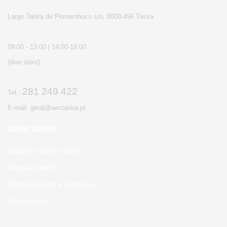
Largo Tabira de Pernambuco s/n, 8800-456 Tavira
09:00 - 13:00 | 14:00-18:00
(dias úteis)
281 249 422
Tel.:
E-mail: geral@aectavira.pt
QUEM SOMOS
Missão, visão e valores
A nossa história
Órgãos Sociais e Estatutos
Documentos