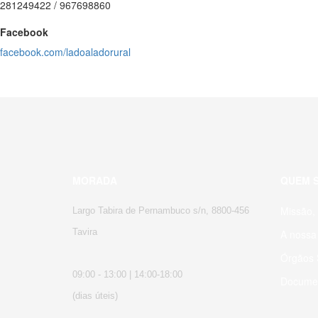
281249422 / 967698860
Facebook
facebook.com/ladoaladorural
MORADA
QUEM 
Missão, 
Largo Tabira de Pernambuco s/n, 8800-456
Tavira
A nossa 
Órgãos S
09:00 - 13:00 | 14:00-18:00
Docume
(dias úteis)