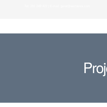
Tel. 281 249 422 | E-mail: geral@aectavira.com
Proj