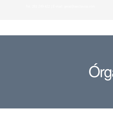
Tel. 281 249 422 | E-mail: geral@aectavira.com
Órg