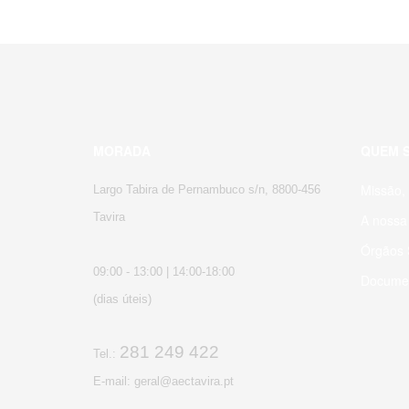
MORADA
QUEM 
Missão, 
Largo Tabira de Pernambuco s/n, 8800-456
Tavira
A nossa 
Órgãos S
09:00 - 13:00 | 14:00-18:00
Docume
(dias úteis)
281 249 422
Tel.:
E-mail: geral@aectavira.pt