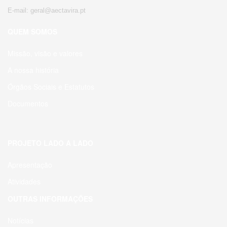
E-mail: geral@aectavira.pt
QUEM SOMOS
Missão, visão e valores
A nossa história
Órgãos Sociais e Estatutos
Documentos
PROJETO LADO A LADO
Apresentação
Atividades
OUTRAS INFORMAÇÕES
Notícias