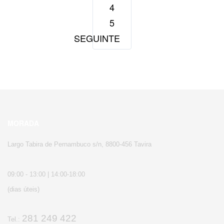
4
5
SEGUINTE
MORADA
Largo Tabira de Pernambuco s/n, 8800-456 Tavira
09:00 - 13:00 | 14:00-18:00
(dias úteis)
281 249 422
Tel.: